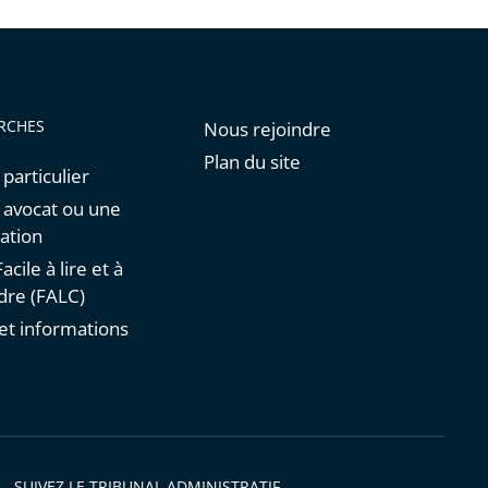
RCHES
Nous rejoindre
Plan du site
 particulier
n avocat ou une
ation
acile à lire et à
re (FALC)
et informations
s
SUIVEZ LE TRIBUNAL ADMINISTRATIF