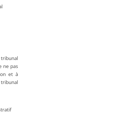
al
tribunal
e ne pas
ion et à
tribunal
tratif