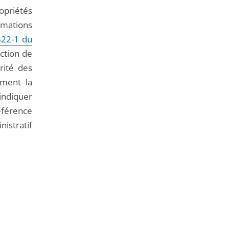
opriétés
rmations
 322-1 du
ction de
rité des
ement la
indiquer
éférence
nistratif