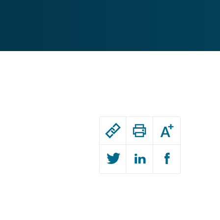
Passer
Augmenter
le
ou
réduire
partage
la
taille
de
de
la
l'article
police
Passer
pour
le
arriver
partage
après