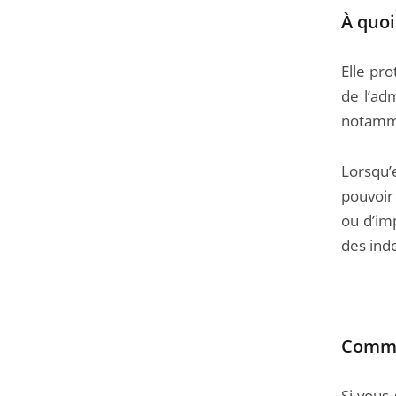
À quoi
Elle pro
de l’adm
notamme
Lorsqu’e
pouvoir
ou d’imp
des ind
Commen
Si vous