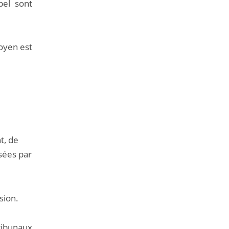
pel sont
toyen est
t, de
sées par
sion.
ibunaux