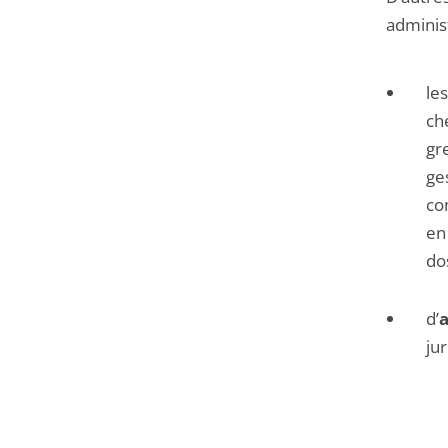
administ
le
che
gre
ge
co
en
do
d’
a
ju