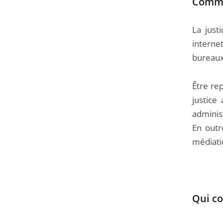
Commen
La just
interne
bureaux
Être rep
justice
administ
En outr
médiatio
Qui co