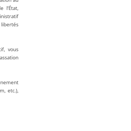
e l’État,
nistratif
libertés
if, vous
cassation
ernement
, etc.),