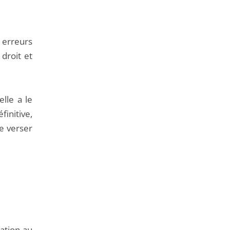
u erreurs
 droit et
elle a le
initive,
re verser
ation au