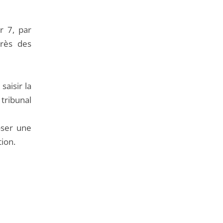
r 7, par
près des
saisir la
 tribunal
oser une
tion.