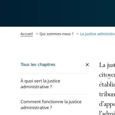
Accueil
Qui sommes-nous ?
La justice administr
Passer
La jus
Tous les chapitres
la
citoye
navigation
À quoi sert la justice
établ
de
administrative ?
l'article
tribun
pour
Comment fonctionne la justice
d’appe
arriver
administrative ?
l’admi
après