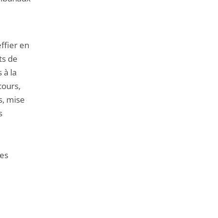
ffier en
nts de
 à la
cours,
s, mise
s
des