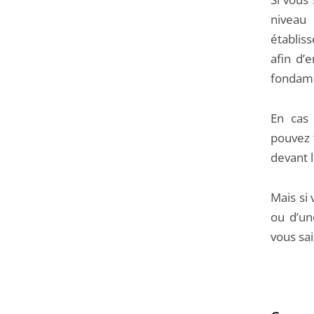
niveau l
établiss
afin d’
fondame
En cas 
pouvez f
devant l
Mais si
ou d’un
vous sai