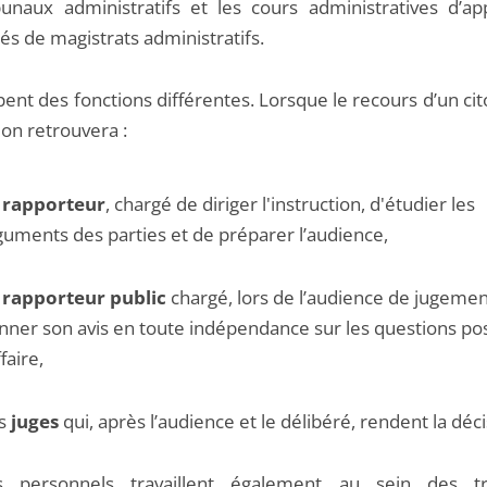
bunaux administratifs et les cours administratives d’ap
s de magistrats administratifs.
pent des fonctions différentes. Lorsque le recours d’un ci
, on retrouvera :
n
rapporteur
, chargé de diriger l'instruction, d'étudier les
guments des parties et de préparer l’audience,
n
rapporteur public
chargé, lors de l’audience de jugemen
nner son avis en toute indépendance sur les questions po
ffaire,
s
juges
qui, après l’audience et le délibéré, rendent la déci
es personnels travaillent également au sein des tr