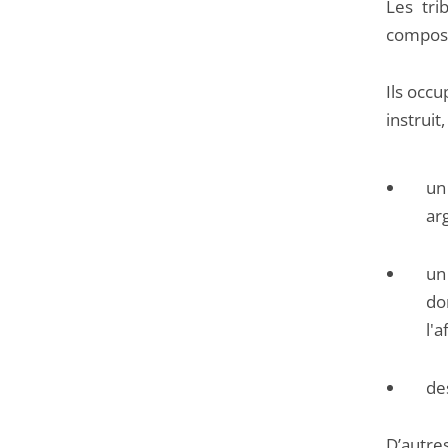
Les tri
composé
Ils occu
instruit
u
ar
u
do
l'a
de
D’autr