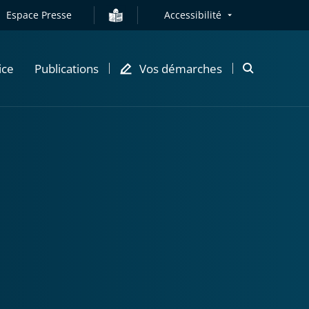
Espace Presse
Accessibilité
ice
Publications
Vos démarches
Ouvrir
la
modale
de
recherche