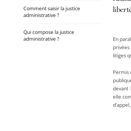
Comment saisir la justice
libert
administrative ?
Qui compose la justice
administrative ?
En paral
privées 
Passer
litiges 
la
navigation
Permis d
de
publiqu
l'article
devant l
pour
elle co
arriver
d’appel,
avant