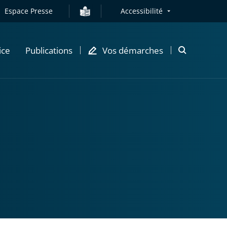
Espace Presse
Accessibilité
ice
Publications
Vos démarches
Ouvrir
la
modale
de
recherche