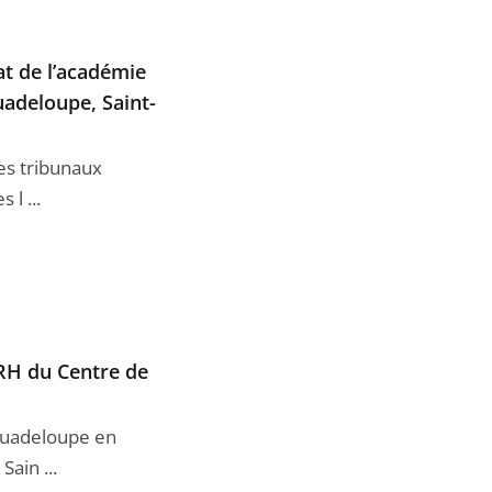
at de l’académie
uadeloupe, Saint-
les tribunaux
 l ...
 RH du Centre de
 Guadeloupe en
ain ...