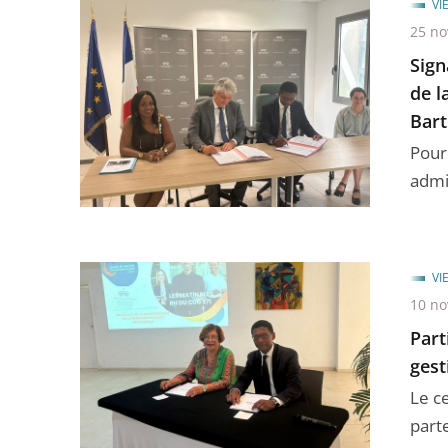
VI
25 n
Sign
de l
Bart
Pour
admin
VI
10 n
Part
gest
Le c
parte