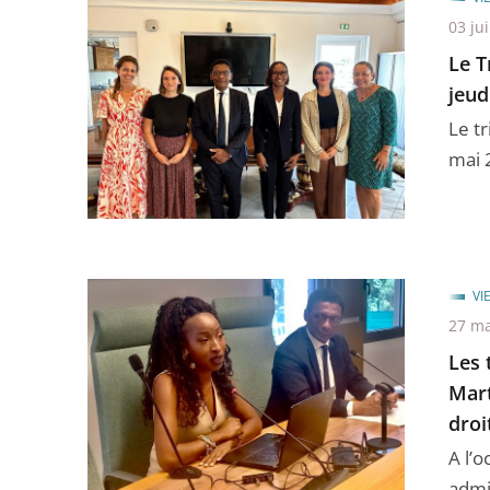
03 ju
Le T
jeud
Le tr
mai 2
VI
27 ma
Les 
Mart
droi
A l’
admin