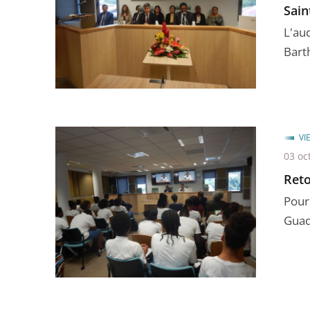
Sain
L'au
Bart
VI
03 oc
Reto
Pour
Guad