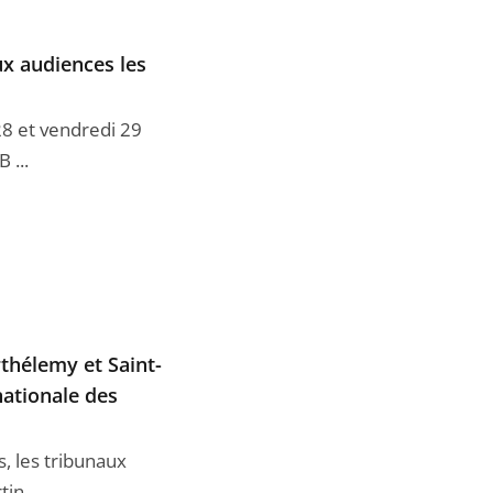
ux audiences les
28 et vendredi 29
 ...
thélemy et Saint-
nationale des
, les tribunaux
in ...