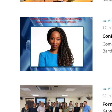
VI
17 ma
Conf
Comm
Bart
VI
09 ma
Form
Guya