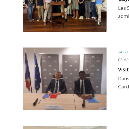
Les 
admin
VI
08 d
Visi
Dans
Garde