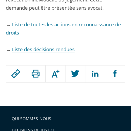
demande peut être présentée sans avocat.
→
Liste de toutes les actions en reconnaissance de
droits
→
Liste des décisions rendues
Passer
Augmenter
le
ou
réduire
partage
Passer
la
taille
de
le
de
la
l'article
partage
police
pour
de
arriver
QUI SOMMES-NOUS
l'article
après
pour
DÉCISIONS DE JUSTICE