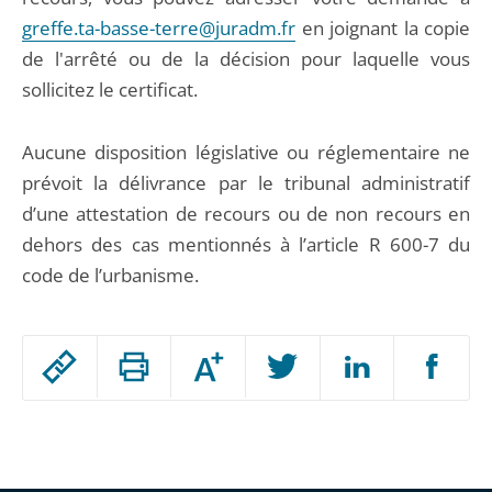
greffe.ta-basse-terre@juradm.fr
en joignant la copie
de l'arrêté ou de la décision pour laquelle vous
sollicitez le certificat.
Aucune disposition législative ou réglementaire ne
prévoit la délivrance par le tribunal administratif
d’une attestation de recours ou de non recours en
dehors des cas mentionnés à l’article R 600-7 du
code de l’urbanisme.
Passer
Augmenter
le
ou
réduire
partage
Passer
la
taille
de
le
de
la
l'article
partage
police