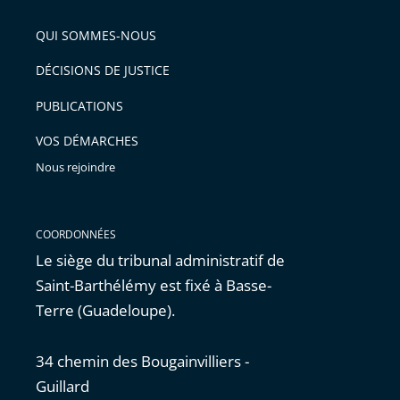
pour
de
arriver
QUI SOMMES-NOUS
l'article
après
pour
DÉCISIONS DE JUSTICE
arriver
PUBLICATIONS
avant
VOS DÉMARCHES
Nous rejoindre
COORDONNÉES
Le siège du tribunal administratif de
Saint-Barthélémy est fixé à Basse-
Terre (Guadeloupe).
34 chemin des Bougainvilliers -
Guillard