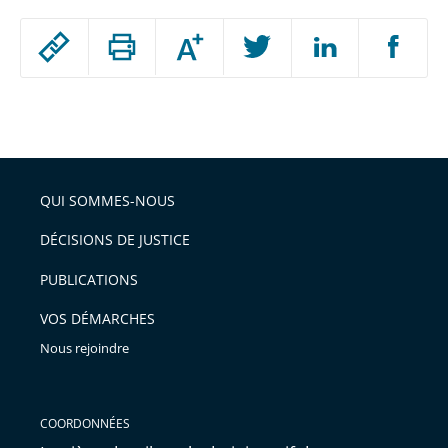
Passer
Augmenter
le
ou
réduire
partage
Passer
la
taille
de
le
de
la
l'article
partage
police
pour
de
arriver
QUI SOMMES-NOUS
l'article
après
pour
DÉCISIONS DE JUSTICE
arriver
PUBLICATIONS
avant
VOS DÉMARCHES
Nous rejoindre
COORDONNÉES