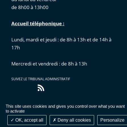
de 8h00 à 13h00
Accueil téléphonique :
Lundi, mardi et jeudi : de 8h à 13h et de 14h à
17h
Mercredi et vendredi : de 8h à 13h
SUIVEZ LE TRIBUNAL ADMINISTRATIF
Flux
RSS
This site uses cookies and gives you control over what you want
Accessibilité : partiellement conforme
|
Mentions
to activate
légales
|
Cookies
|
Données personnelles
OK, accept all
Deny all cookies
Personalize