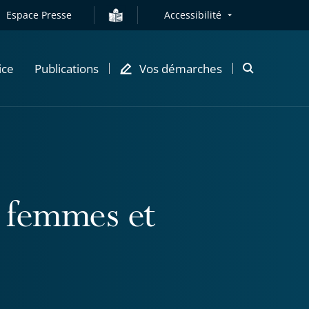
Espace Presse
Accessibilité
ice
Publications
Vos démarches
Ouvrir
la
modale
de
recherche
s femmes et