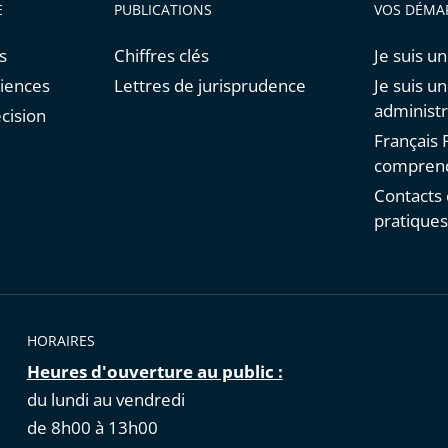
E
PUBLICATIONS
VOS DÉMA
s
Chiffres clés
Je suis un
diences
Lettres de jurisprudence
Je suis u
administr
cision
Français F
comprend
Contacts 
pratique
HORAIRES
Heures d'ouverture au public :
du lundi au vendredi
de 8h00 à 13h00