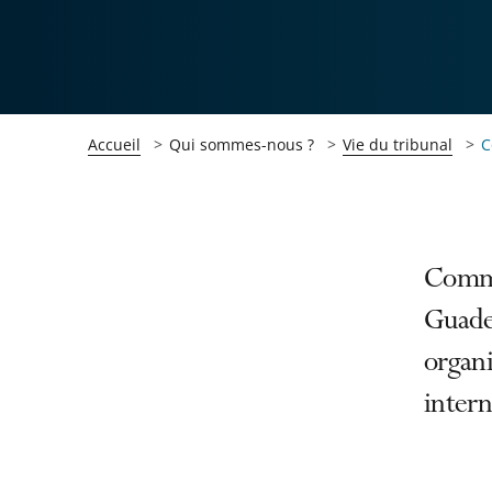
Accueil
Qui sommes-nous ?
Vie du tribunal
C
Passer
Passer
Comme
la
la
Guade
navigation
navigation
organi
de
de
l'article
l'article
intern
pour
pour
arriver
arriver
après
avant