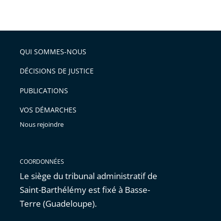
taille
de
le
de
la
l'article
partage
police
pour
de
arriver
QUI SOMMES-NOUS
l'article
après
pour
DÉCISIONS DE JUSTICE
arriver
PUBLICATIONS
avant
VOS DÉMARCHES
Nous rejoindre
COORDONNÉES
Le siège du tribunal administratif de
Saint-Barthélémy est fixé à Basse-
Terre (Guadeloupe).