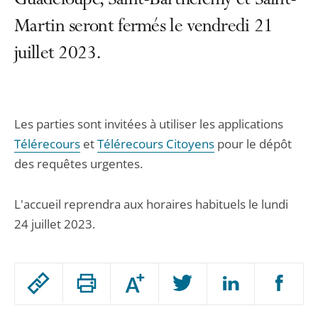
Guadeloupe, Saint-Barthélemy et Saint-
Martin seront fermés le vendredi 21
juillet 2023.
Les parties sont invitées à utiliser les applications
Télérecours
et
Télérecours Citoyens
pour le dépôt
des requêtes urgentes.
L'accueil reprendra aux horaires habituels le lundi
24 juillet 2023.
Passer
Augmenter
le
ou
réduire
partage
Passer
la