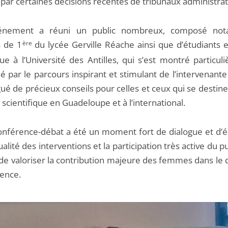
par certaines décisions récentes de tribunaux administrati
énement a réuni un public nombreux, composé no
s de 1
ère
du lycée Gerville Réache ainsi que d’étudiants 
que à l’Université des Antilles, qui s’est montré particu
é par le parcours inspirant et stimulant de l’intervenante
ué de précieux conseils pour celles et ceux qui se destin
 scientifique en Guadeloupe et à l’international.
onférence-débat a été un moment fort de dialogue et d’
ualité des interventions et la participation très active du pu
de valoriser la contribution majeure des femmes dans le
ience.