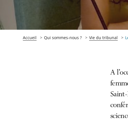
Accueil
Qui sommes-nous ?
Vie du tribunal
L
Passer
Passer
A l’oc
la
la
femmes
navigation
navigation
Saint
de
de
l'article
l'article
confér
pour
pour
scienc
arriver
arriver
après
avant