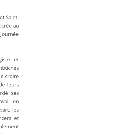
de
l'article
et Saint-
pour
acrée au
arriver
Journée
avant
giste et
embûches
e croire
 de leurs
ordé ses
vail en
part, les
ncers, et
également