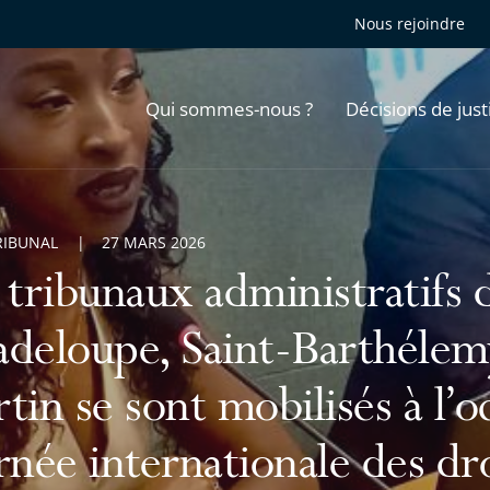
Nous rejoindre
Qui sommes-nous ?
Décisions de just
RIBUNAL
27 MARS 2026
 tribunaux administratifs d
deloupe, Saint-Barthélemy
tin se sont mobilisés à l’o
rnée internationale des d