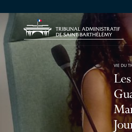
VIE DU T
Les
Gua
Mar
Jou