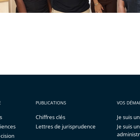
E
PUBLICATIONS
VOS DÉMA
s
Chiffres clés
Je suis un
diences
Lettres de jurisprudence
Je suis u
administr
cision