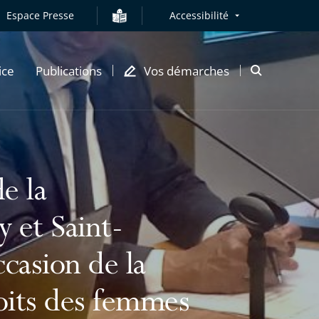
Espace Presse
Accessibilité
ice
Publications
Vos démarches
Ouvrir
la
modale
de
recherche
e la
 et Saint-
ccasion de la
roits des femmes