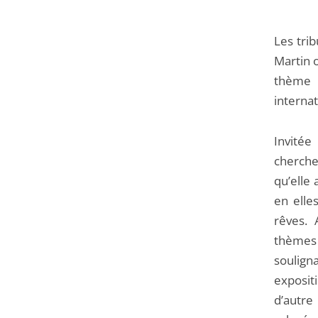
Les tri
Martin 
thème 
interna
Invitée
cherche
qu’elle
en elles
rêves.
thèmes
souligna
exposit
d’autre 