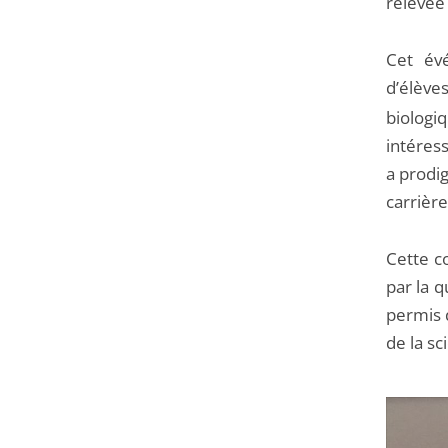
relevée 
Cet év
d’élève
biologi
intéress
a prodig
carrière
Cette c
par la q
permis 
de la sc