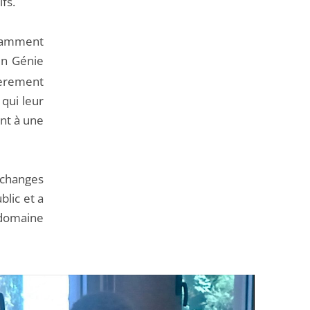
fs.
tamment
en Génie
lièrement
 qui leur
ent à une
échanges
blic et a
 domaine