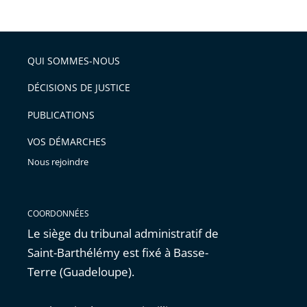
de
le
de
la
l'article
partage
police
pour
de
arriver
QUI SOMMES-NOUS
l'article
après
pour
DÉCISIONS DE JUSTICE
arriver
PUBLICATIONS
avant
VOS DÉMARCHES
Nous rejoindre
COORDONNÉES
Le siège du tribunal administratif de
Saint-Barthélémy est fixé à Basse-
Terre (Guadeloupe).