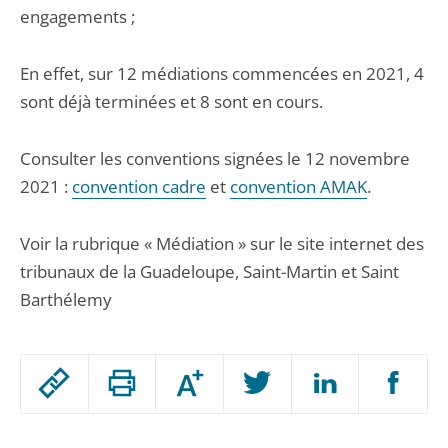
engagements ;
En effet, sur 12 médiations commencées en 2021, 4
sont déjà terminées et 8 sont en cours.
Consulter les conventions signées le 12 novembre
2021 :
convention cadre
et
convention AMAK
.
Voir la rubrique « Médiation » sur le site internet des
tribunaux de la Guadeloupe, Saint-Martin et Saint
Barthélemy
Passer
Augmenter
le
ou
réduire
partage
Passer
la
taille