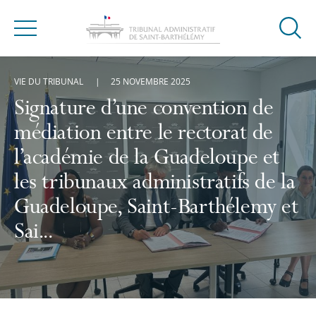
Ouvrir
Menu
la
modal
VIE DU TRIBUNAL
25 NOVEMBRE 2025
de
reche
Signature d’une convention de
médiation entre le rectorat de
l’académie de la Guadeloupe et
les tribunaux administratifs de la
Guadeloupe, Saint-Barthélemy et
Sai...