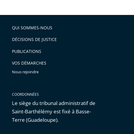
de
le
de
la
l'article
partage
police
pour
de
arriver
QUI SOMMES-NOUS
l'article
après
pour
DÉCISIONS DE JUSTICE
arriver
PUBLICATIONS
avant
VOS DÉMARCHES
Nous rejoindre
COORDONNÉES
Le siège du tribunal administratif de
Saint-Barthélémy est fixé à Basse-
Terre (Guadeloupe).