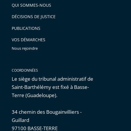
arriver
QUI SOMMES-NOUS
l'article
après
pour
DÉCISIONS DE JUSTICE
arriver
PUBLICATIONS
avant
VOS DÉMARCHES
Nous rejoindre
COORDONNÉES
Le siège du tribunal administratif de
Saint-Barthélémy est fixé à Basse-
Terre (Guadeloupe).
34 chemin des Bougainvilliers -
Guillard
97100 BASSE-TERRE