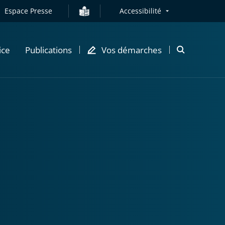
Espace Presse
Accessibilité
ice
Publications
Vos démarches
Ouvrir
la
modale
de
recherche