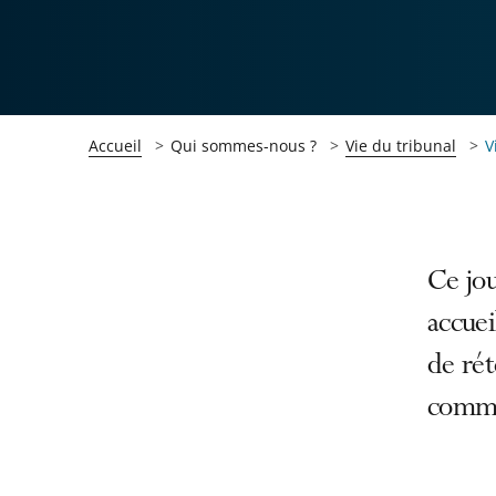
Accueil
Qui sommes-nous ?
Vie du tribunal
V
Passer
Passer
Ce jou
la
la
accuei
navigation
navigation
de ré
de
de
l'article
l'article
comma
pour
pour
arriver
arriver
après
avant