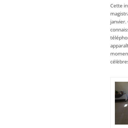
Cette in
magistra
janvier.
connaiss
téléphon
apparaî
moment d
célèbres