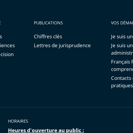
E
PUBLICATIONS
VOS DÉMA
s
Chiffres clés
Je suis un
diences
Lettres de jurisprudence
Je suis u
administr
cision
Français F
comprend
Contacts 
pratique
HORAIRES
Heures d'ouverture au public :