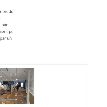
de
l'article
 mois de
pour
e
arriver
e par
avant
aient pu
 par un