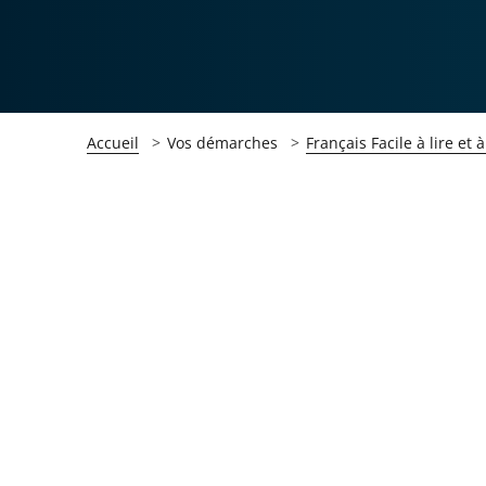
Accueil
Vos démarches
Français Facile à lire et
Passer
Passer
la
la
navigation
navigation
de
de
l'article
l'article
pour
pour
arriver
arriver
après
avant