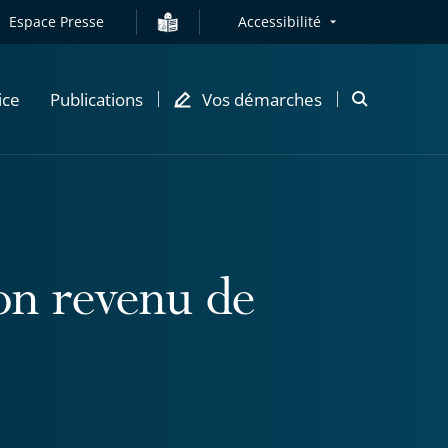
Espace Presse
Accessibilité
ice
Publications
Vos démarches
Ouvrir
la
modale
de
recherche
on revenu de