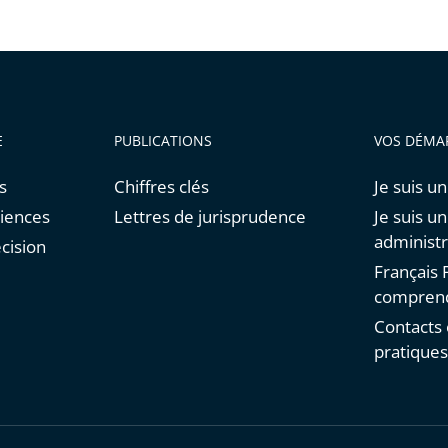
E
PUBLICATIONS
VOS DÉMA
s
Chiffres clés
Je suis un
diences
Lettres de jurisprudence
Je suis u
administr
cision
Français F
comprend
Contacts 
pratique