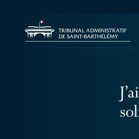
J’
sol